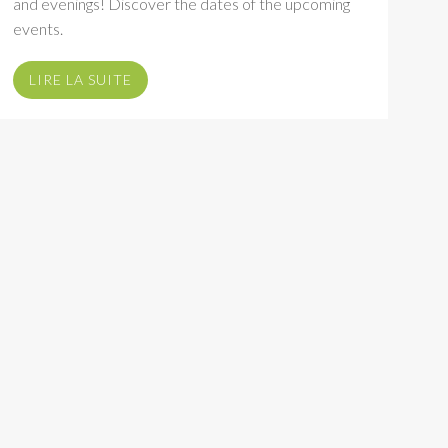
and evenings! Discover the dates of the upcoming
events.
LIRE LA SUITE