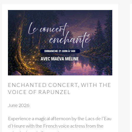
ENCHANTED CONCERT, WITH THE
VOICE OF RAPUNZEL
June 2026
Experience a magical afternoon by the Lacs de l’Eau
d’Heure with the French voice actress from the