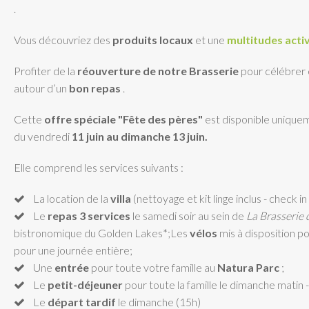
.
Vous découvriez des
produits locaux
et une
multitudes acti
Profiter de la
réouverture de notre Brasserie
pour célébrer e
autour d’un
bon repas
.
Cette
offre spéciale "Fête des pères"
est disponible uniquem
du vendredi
11 juin au dimanche 13 juin.
Elle comprend les services suivants :
La location de la
villa
(nettoyage et kit linge inclus - check in 
Le
repas 3 services
le samedi soir au sein de
La Brasserie 
bistronomique du Golden Lakes*;Les
vélos
mis à disposition po
pour une journée entière;
Une
entrée
pour toute votre famille au
Natura Parc
;
Le
petit-déjeuner
pour toute la famille le dimanche matin -
Le
départ tardif
le dimanche (15h)