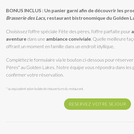
BONUS INCLUS : Un panier garni afin de découvrir les pro
Brasserie des Lacs,
restaurant bistronomique du Golden L
Choisissez l'offre spéciale Fête des pères, l'offre parfaite pour
a
aventure
dans une
ambiance conviviale
. Quelle meilleure faç
offrant un moment en famille dans un endroit idyllique,
Complétez le formulaire via le bouton ci-dessous pour réserver
Pères" au Golden Lakes. Notre équipe vous répondra dans les pl
confirmer votre réservation.
* ou équivalent selon la date de réouverture du restaurant.
RESERVEZ VOTRE SEJOUR