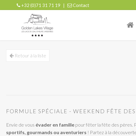
+32 (0)71 31 71 19
|
Contact
| r
Retour à la liste
FORMULE SPÉCIALE - WEEKEND FÊTE DES
Envie de vous
évader en famille
pour fêter la fête des pères. 
sportifs, gourmands ou aventuriers
! Partez à la découvert