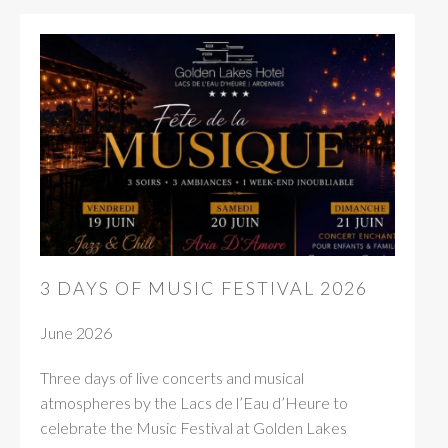
3 DAYS OF MUSIC FESTIVAL 2026
June 2026
Three days of live concerts and musical
atmospheres by the Lacs de l’Eau d’Heure to
celebrate the Music Festival at Golden Lakes