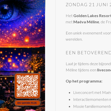
ZONDAG 21 JUNI 
Het
Golden Lakes Resor
met
Maéva Méline
, de F
Een uniek evenement voor 
werelden.
EEN BETOVEREND
Laat je tijdens deze bijz
Méline tijdens een
livecon
Op het programma:
Liveconcert met Maé
Interactiemomenten m
Mooie familiemoment