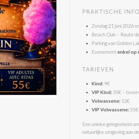
PRAKTISCHE INF
Zondag 21 juni 2026 
Beach Club – Route de 
Parking van Golden La
Evenement
enkel op 
TARIEVEN
Kind:
9€
VIP Kind:
35€ – tovers
Volwassene:
12€
VIP Volwassene:
55€ 
Een unieke gelegenheid om
natuurlijke omgeving aan d