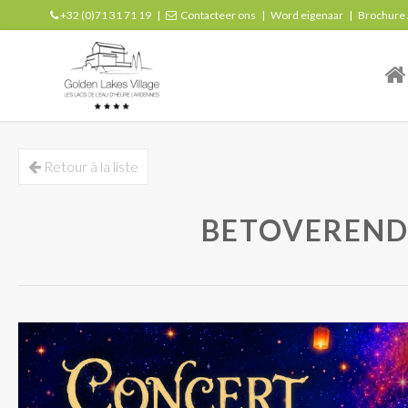
+32 (0)71 31 71 19
|
Contacteer ons
|
Word eigenaar
|
Brochure
| r
Retour à la liste
BETOVEREND