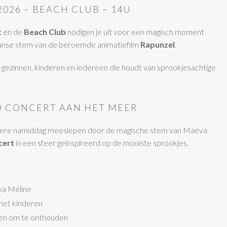
2026 – BEACH CLUB – 14U
t
en de
Beach Club
nodigen je uit voor een magisch moment
ranse stem van de beroemde animatiefilm
Rapunzel
.
gezinnen, kinderen en iedereen die houdt van sprookjesachtige
 CONCERT AAN HET MEER
ondere namiddag meeslepen door de magische stem van Maéva
cert
in een sfeer geïnspireerd op de mooiste sprookjes.
va Méline
et kinderen
en om te onthouden