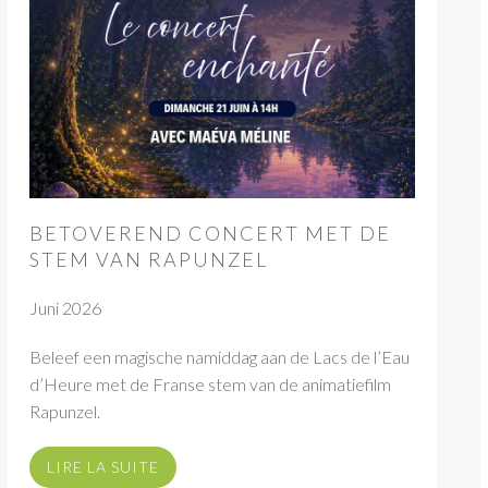
BETOVEREND CONCERT MET DE
STEM VAN RAPUNZEL
Juni 2026
Beleef een magische namiddag aan de Lacs de l’Eau
d’Heure met de Franse stem van de animatiefilm
Rapunzel.
LIRE LA SUITE