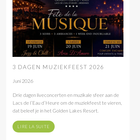
3 DAGEN MUZIEKFEEST 2026
Juni 2026
Drie dagen liveconcerten en muzikale sfeer aan de
Lacs de l’Eau d’Heure om de muziekfeest te vieren,
dat beleef je in het Golden Lakes Resort.
LIRE LA SUITE