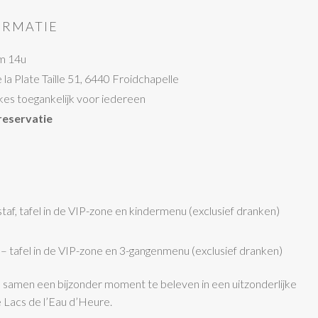
ORMATIE
om 14u
la Plate Taille 51, 6440 Froidchapelle
kes toegankelijk voor iedereen
reservatie
taf, tafel in de VIP-zone en kindermenu (exclusief dranken)
– tafel in de VIP-zone en 3-gangenmenu (exclusief dranken)
 samen een bijzonder moment te beleven in een uitzonderlijke
e Lacs de l’Eau d’Heure.