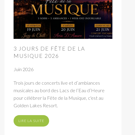
3 JOURS DE FÊTE DE LA
MUSIQUE 2026
Juin 2026
Trois jours de concerts live et d’ambiances
musicales au bord des Lacs de l’Eau d’Heure
pour célébrer la Fête de la Musique, c'est au
Golden Lakes Resort.
LIRE LA SUITE