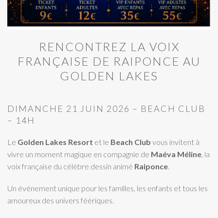
RENCONTREZ LA VOIX
FRANÇAISE DE RAIPONCE AU
GOLDEN LAKES
DIMANCHE 21 JUIN 2026 – BEACH CLUB
– 14H
Le
Golden Lakes Resort
et le
Beach Club
vous invitent à
vivre un moment magique en compagnie de
Maéva Méline
, la
voix française du célèbre dessin animé
Raiponce
.
Un événement unique pour les familles, les enfants et tous les
amoureux des univers féériques.