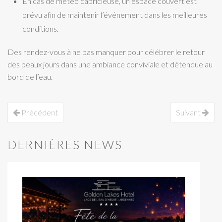
En cas de météo capricieuse, un espace couvert est
prévu afin de maintenir l’événement dans les meilleures
conditions.
Des rendez-vous à ne pas manquer pour célébrer le retour
des beaux jours dans une ambiance conviviale et détendue au
bord de l’eau.
Précédent
Suivant
DERNIÈRES NEWS