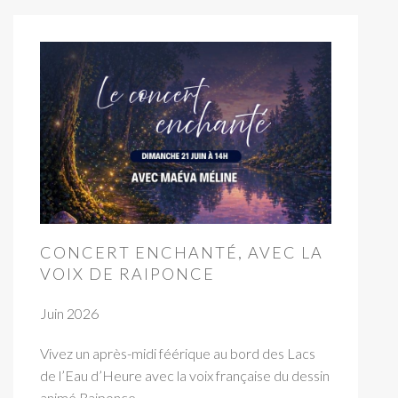
CONCERT ENCHANTÉ, AVEC LA
VOIX DE RAIPONCE
Juin 2026
Vivez un après-midi féérique au bord des Lacs
de l’Eau d’Heure avec la voix française du dessin
animé Raiponce.