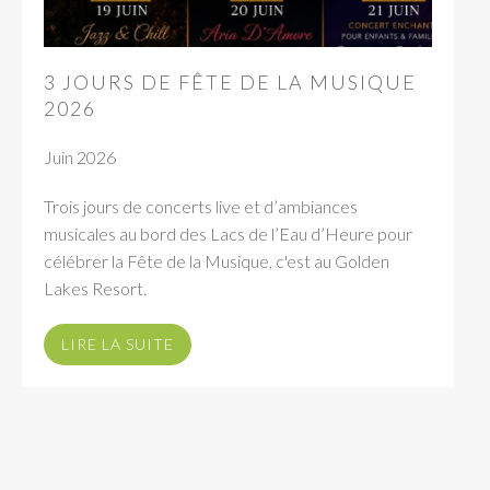
3 JOURS DE FÊTE DE LA MUSIQUE
2026
Juin 2026
Trois jours de concerts live et d’ambiances
musicales au bord des Lacs de l’Eau d’Heure pour
célébrer la Fête de la Musique, c'est au Golden
Lakes Resort.
LIRE LA SUITE