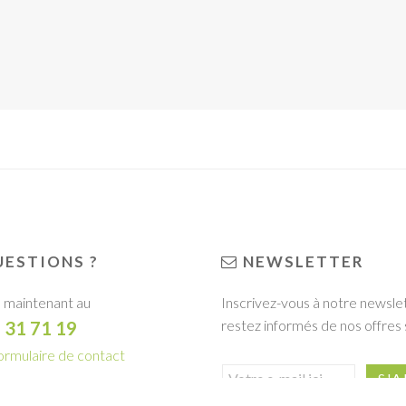
ESTIONS ?
NEWSLETTER
 maintenant au
Inscrivez-vous à notre newsle
restez informés de nos offres 
1 31 71 19
ormulaire de contact
R LA BROCHURE