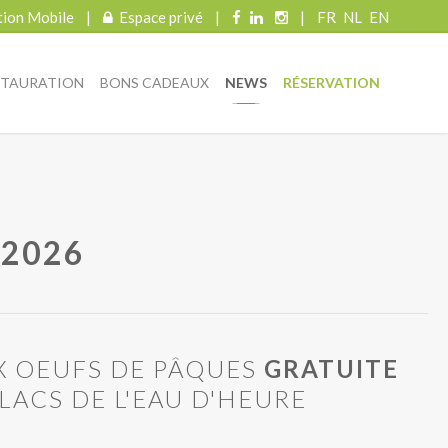
tion Mobile
|
Espace privé
|
|
FR
NL
EN
STAURATION
BONS CADEAUX
NEWS
RÉSERVATION
 2026
X OEUFS DE PÂQUES
GRATUITE
LACS DE L'EAU D'HEURE