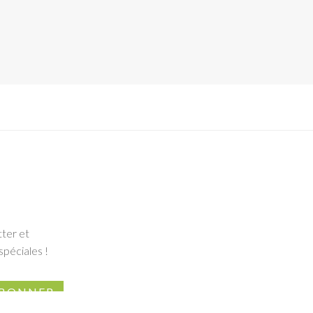
tter et
spéciales !