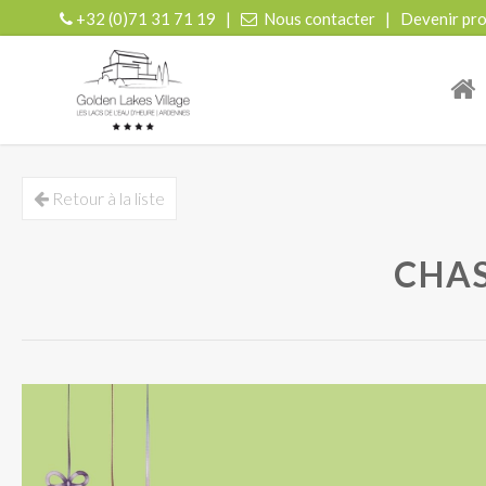
+32 (0)71 31 71 19
|
Nous contacter
|
Devenir pro
| r
Retour à la liste
CHAS