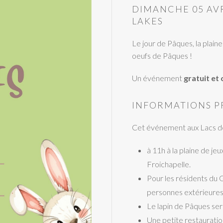
DIMANCHE 05 AVR
LAKES
Le jour de Pâques, la plain
oeufs de Pâques !
Un événement
gratuit et
INFORMATIONS P
Cet événement aux Lacs de l
à 11h à la plaine de je
Froichapelle.
Pour les résidents du 
personnes extérieures, 
Le lapin de Pâques se
Une petite restauration