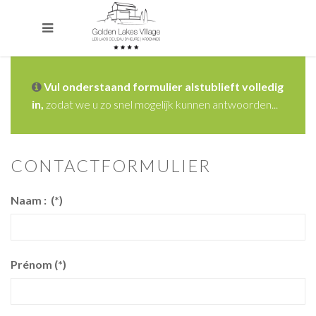
Vul onderstaand formulier alstublieft volledig
in,
zodat we u zo snel mogelijk kunnen antwoorden...
CONTACTFORMULIER
Naam :
(*)
Prénom
(*)