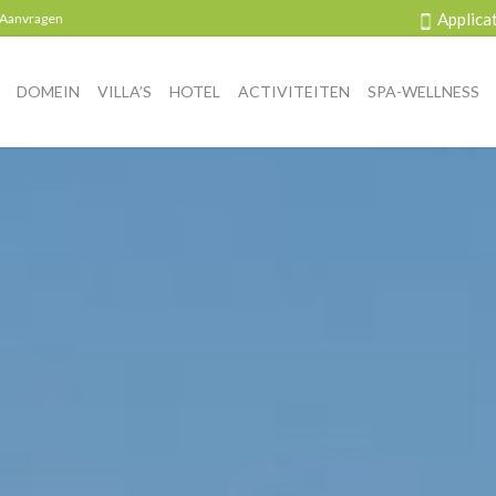
Applica
 Aanvragen
DOMEIN
VILLA’S
HOTEL
ACTIVITEITEN
SPA-WELLNESS