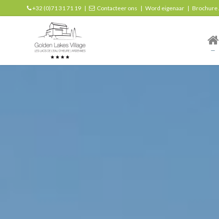
+32 (0)71 31 71 19
|
Contacteer ons
|
Word eigenaar
|
Brochure
| r