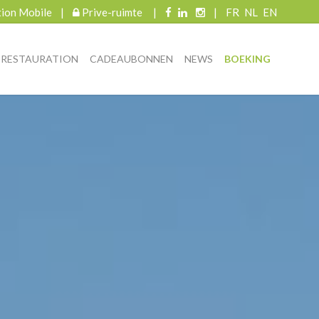
tion Mobile
|
Prive-ruimte
|
|
FR
NL
EN
RESTAURATION
CADEAUBONNEN
NEWS
BOEKING