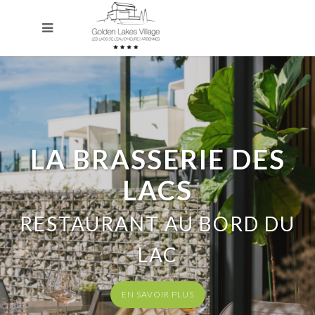
LA BRASSERIE DES
LACS
RESTAURANT AU BORD DU
LAC
EN SAVOIR PLUS