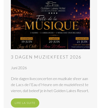
3 DAGEN MUZIEKFEEST 2026
Juni 2026
Drie dagen liveconcerten en muzikale sfeer aan
de Lacs de l’Eau d’Heure om de muziekfeest te
vieren, dat beleef je in het Golden Lakes Resort.
LIRE LA SUITE