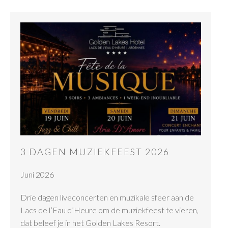
3 DAGEN MUZIEKFEEST 2026
Juni 2026
Drie dagen liveconcerten en muzikale sfeer aan de
Lacs de l’Eau d’Heure om de muziekfeest te vieren,
dat beleef je in het Golden Lakes Resort.