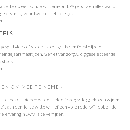
 raclette op een koude winteravond. Wij voorzien alles wat u
ge ervaring, voor twee of het hele gezin.
en
TELS
egrild vlees of vis, een steengrill is een feestelijke en
 eindejaarsmaaltijden. Geniet van zorgvuldig geselecteerde
 sfeer.
en
JNEN OM MEE TE NEMEN
te maken, bieden wij een selectie zorgvuldig gekozen wijnen
eft aan een lichte witte wijn of een volle rode, wij hebben de
e ervaring in uw villa te verrijken.