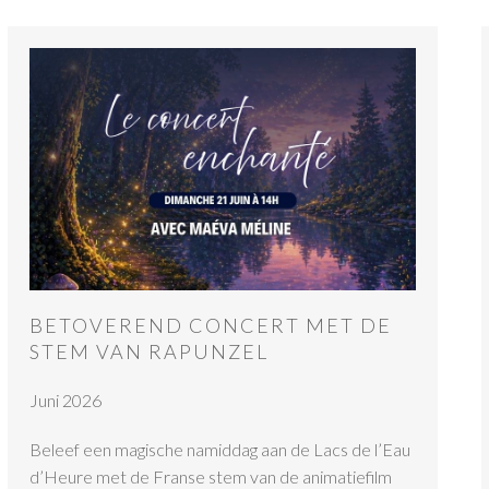
BETOVEREND CONCERT MET DE
STEM VAN RAPUNZEL
Juni 2026
Beleef een magische namiddag aan de Lacs de l’Eau
d’Heure met de Franse stem van de animatiefilm