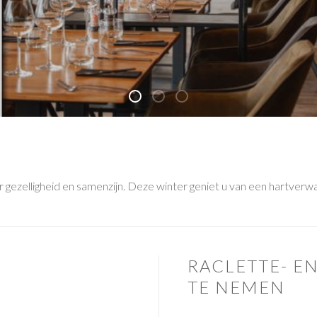
Restaurant du Golden Lakes - La Bra
Restaurant La Brasserie Des 
La brasserie des lacs - les l
gezelligheid en samenzijn. Deze winter geniet u van een hartverw
RACLETTE- E
TE NEMEN