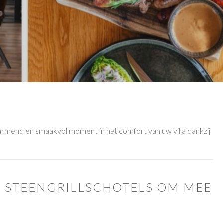
sserie des Lacs
Lacs Eau D Heure Golden Lakes 1920X550 B
acs de l'eau d'heure
armend en smaakvol moment in het comfort van uw villa dankzij
N STEENGRILLSCHOTELS OM MEE