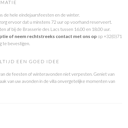
RMATIE
ens de hele eindejaarsfeesten en de winter.
 zorg ervoor dat u minstens 72 uur op voorhand reserveert.
ten af bij de Brasserie des Lacs tussen 16.00 en 18.00 uur.
ptie of neem rechtstreeks contact met ons op
op +32(0)71
 te bevestigen.
ALTIJD EEN GOED IDEE
 van de feesten of winteravonden niet verpesten. Geniet van
aak van uw avonden in de villa onvergetelijke momenten van