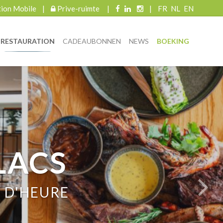
tion Mobile
|
Prive-ruimte
|
|
FR
NL
EN
RESTAURATION
CADEAUBONNEN
NEWS
BOEKING
LACS
LACS
 D'HEURE
T