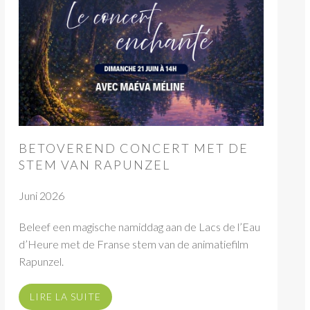
BETOVEREND CONCERT MET DE
STEM VAN RAPUNZEL
Juni 2026
Beleef een magische namiddag aan de Lacs de l’Eau
d’Heure met de Franse stem van de animatiefilm
Rapunzel.
LIRE LA SUITE