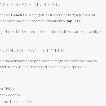
2026 – BEACH CLUB – 14U
t
en de
Beach Club
nodigen je uit voor een magisch moment
ranse stem van de beroemde animatiefilm
Rapunzel
.
gezinnen, kinderen en iedereen die houdt van sprookjesachtige
 CONCERT AAN HET MEER
ondere namiddag meeslepen door de magische stem van Maéva
cert
in een sfeer geïnspireerd op de mooiste sprookjes.
va Méline
et kinderen
en om te onthouden