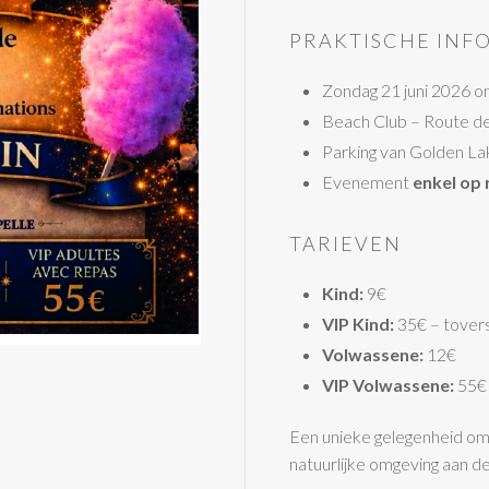
PRAKTISCHE INF
Zondag 21 juni 2026 
Beach Club – Route de 
Parking van Golden La
Evenement
enkel op 
TARIEVEN
Kind:
9€
VIP Kind:
35€ – tovers
Volwassene:
12€
VIP Volwassene:
55€ 
Een unieke gelegenheid om
natuurlijke omgeving aan d