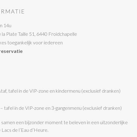
ORMATIE
om 14u
la Plate Taille 51, 6440 Froidchapelle
kes toegankelijk voor iedereen
reservatie
taf, tafel in de VIP-zone en kindermenu (exclusief dranken)
– tafel in de VIP-zone en 3-gangenmenu (exclusief dranken)
 samen een bijzonder moment te beleven in een uitzonderlijke
e Lacs de l’Eau d’Heure.