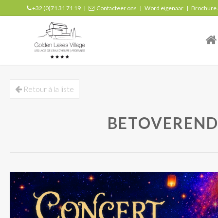
+32 (0)71 31 71 19
|
Contacteer ons
|
Word eigenaar
|
Brochure
| r
Retour à la liste
BETOVEREND