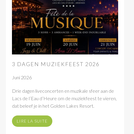
3 DAGEN MUZIEKFEEST 2026
Juni 2026
Drie dagen liveconcerten en muzikale sfeer aan de
Lacs de l’Eau d’Heure om de muziekfeest te vieren,
dat beleef je in het Golden Lakes Resort.
LIRE LA SUITE