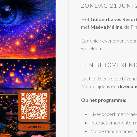
ZONDAG 21 JUNI 
Het
Golden Lakes Resor
met
Maéva Méline
, de F
Een uniek evenement voor 
werelden.
EEN BETOVEREND
Laat je tijdens deze bijz
Méline tijdens een
livecon
Op het programma:
Liveconcert met Maé
Interactiemomenten m
Mooie familiemoment