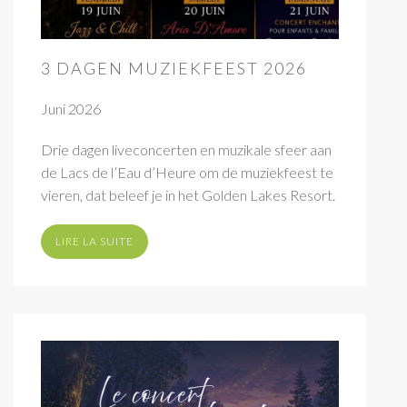
3 DAGEN MUZIEKFEEST 2026
Juni 2026
Drie dagen liveconcerten en muzikale sfeer aan
de Lacs de l’Eau d’Heure om de muziekfeest te
vieren, dat beleef je in het Golden Lakes Resort.
LIRE LA SUITE