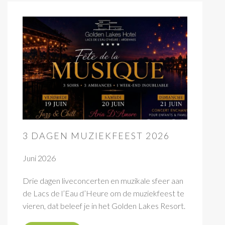
3 DAGEN MUZIEKFEEST 2026
Juni 2026
Drie dagen liveconcerten en muzikale sfeer aan
de Lacs de l’Eau d’Heure om de muziekfeest te
vieren, dat beleef je in het Golden Lakes Resort.