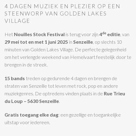
4 DAGEN MUZIEK EN PLEZIER OP EEN
STEENWORP VAN GOLDEN LAKES
VILLAGE
de
Het
Nouilles Stock Festival
is terug voor zijn
4
editie
, van
29 mei tot en met 1 juni 2025
in
Senzeille
, op slechts 10
minuten van Golden Lakes Village. De perfecte gelegenheid
om het verlengde weekend van Hemelvaart feestelijk door te
brengen in de streek.
15 bands
treden op gedurende 4 dagen en brengen de
straten van Senzeille tot leven met rock, pop en andere
muziekgenres. De optredens vinden plaats in de
Rue Trieu
du Loup – 5630 Senzeille
.
Gratis toegang elke dag
: een gezellige en toegankelijke
uitstap voor iedereen.