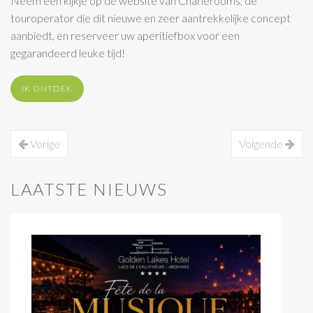
Neem een kijkje op de website van Charlerooms, de
touroperator die dit nieuwe en zeer aantrekkelijke concept
aanbiedt, en reserveer uw aperitiefbox voor een
gegarandeerd leuke tijd!
IK ONTDEK
Vorige
Volgende
LAATSTE NIEUWS