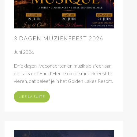
3 DAGEN MUZIEKFEEST 2026
Juni 2026
Drie dagen liveconcerten en muzikale sfeer aan
de Lacs de l’Eau d’Heure om de muziekfeest te
vieren, dat beleef je in het Golden Lakes Resort.
LIRE LA SUITE