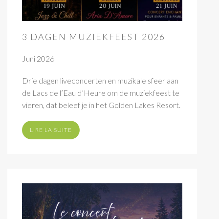
3 DAGEN MUZIEKFEEST 2026
Juni 2026
Drie dagen liveconcerten en muzikale sfeer aan
de Lacs de l’Eau d’Heure om de muziekfeest te
vieren, dat beleef je in het Golden Lakes Resort.
LIRE LA SUITE