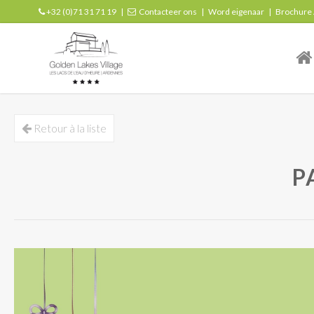
+32 (0)71 31 71 19
|
Contacteer ons
|
Word eigenaar
|
Brochure
| r
Retour à la liste
P