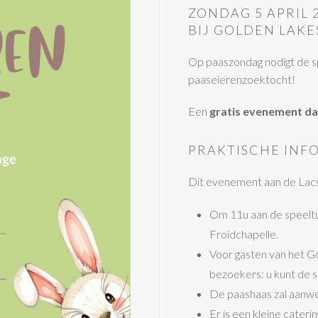
ZONDAG 5 APRIL 
BIJ GOLDEN LAKE
Op paaszondag nodigt de sp
paaseierenzoektocht!
Een
gratis evenement dat
PRAKTISCHE INF
Dit evenement aan de Lacs d
Om 11u aan de speeltui
Froidchapelle.
Voor gasten van het G
bezoekers: u kunt de 
De paashaas zal aanwe
Er is een kleine cateri