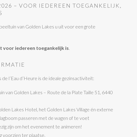
2026 – VOOR IEDEREEN TOEGANKELIJK,
S
eeltuin van Golden Lakes u uit voor een grote
 voor iedereen toegankelijk is
.
ORMATIE
e l’Eau d’Heure is de ideale gezinsactiviteit:
n van Golden Lakes – Route de la Plate Taille 51, 6440
olden Lakes Hotel, het Golden Lakes Village én externe
slagboom passeren met de wagen of te voet
zig zijn om het evenement te animeren!
ng voorzien ter plaatse.