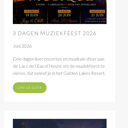
3 DAGEN MUZIEKFEEST 2026
Juni 2026
Drie dagen liveconcerten en muzikale sfeer aan
de Lacs de l’Eau d’Heure om de muziekfeest te
vieren, dat beleef je in het Golden Lakes Resort.
LIRE LA SUITE