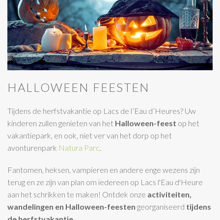
HALLOWEEN FEESTEN
Tijdens de herfstvakantie op Lacs de l’Eau d’Heures? Uw
kinderen zullen genieten van het
Halloween-feest
op het
vakantiepark, en ook, niet ver van het dorp op het
avonturenpark
Natura Parc
.
Fantomen, heksen, vampieren en andere enge wezens zijn
terug en ze zijn van plan om iedereen op Lacs l'Eau d'Heure
aan het schrikken te maken! Ontdek onze
activiteiten,
wandelingen en Halloween-feesten
georganiseerd
tijdens
de herfstvakantie
.