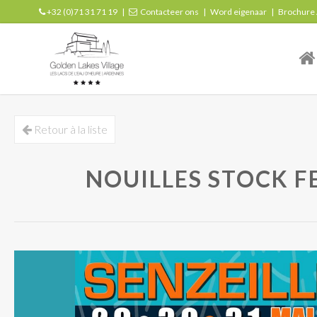
+32 (0)71 31 71 19
|
Contacteer ons
|
Word eigenaar
|
Brochure
| r
Retour à la liste
NOUILLES STOCK FE