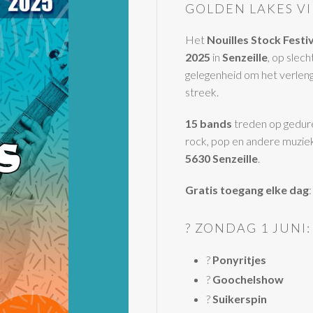
GOLDEN LAKES V
Het
Nouilles Stock Festi
2025
in
Senzeille
, op slec
gelegenheid om het verlen
streek.
15 bands
treden op gedure
rock, pop en andere muzie
5630 Senzeille
.
Gratis toegang elke dag
? ZONDAG 1 JUNI
?
Ponyritjes
?
Goochelshow
?
Suikerspin