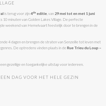
ILLAGE
de
val
is terug voor zijn
4
editie
, van
29 mei tot en met 1 juni
hts 10 minuten van Golden Lakes Village. De perfecte
gde weekend van Hemelvaart feestelijk door te brengen in de
nde 4 dagen en brengen de straten van Senzeille tot leven met
kgenres. De optredens vinden plaats in de
Rue Trieu du Loup –
: een gezellige en toegankelijke uitstap voor iedereen.
: EEN DAG VOOR HET HELE GEZIN