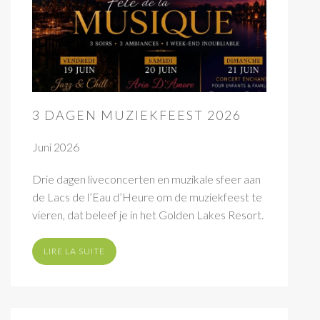
3 DAGEN MUZIEKFEEST 2026
Juni 2026
Drie dagen liveconcerten en muzikale sfeer aan
de Lacs de l’Eau d’Heure om de muziekfeest te
vieren, dat beleef je in het Golden Lakes Resort.
LIRE LA SUITE