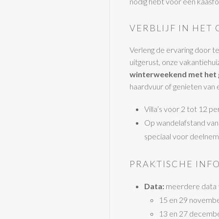
nodig hebt voor een kaasfon
VERBLIJF IN HET
Verleng de ervaring door t
uitgerust, onze vakantiehu
winterweekend met het 
haardvuur of genieten van 
Villa’s voor 2 tot 12 
Op wandelafstand van h
speciaal voor deelnem
PRAKTISCHE INF
Data:
meerdere data t
15 en 29 novemb
13 en 27 decemb