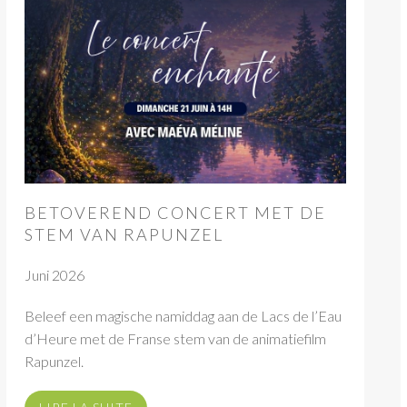
BETOVEREND CONCERT MET DE
STEM VAN RAPUNZEL
Juni 2026
Beleef een magische namiddag aan de Lacs de l’Eau
d’Heure met de Franse stem van de animatiefilm
Rapunzel.