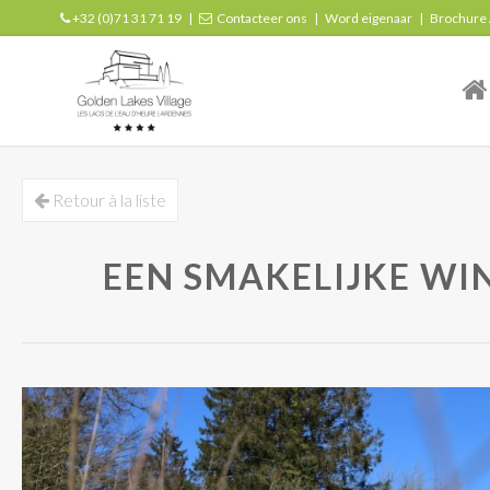
+32 (0)71 31 71 19
|
Contacteer ons
|
Word eigenaar
|
Brochure
| r
Retour à la liste
EEN SMAKELIJKE WIN