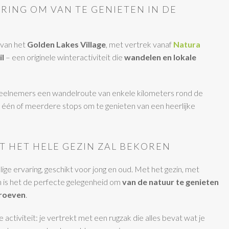
RING OM VAN TE GENIETEN IN DE
 van het
Golden Lakes Village
, met vertrek vanaf
Natura
il
– een originele winteractiviteit die
wandelen en lokale
eelnemers een wandelroute van enkele kilometers rond de
 één of meerdere stops om te genieten van een heerlijke
T HET HELE GEZIN ZAL BEKOREN
lige ervaring, geschikt voor jong en oud. Met het gezin, met
 is het de perfecte gelegenheid om
van de natuur te genieten
proeven
.
e activiteit: je vertrekt met een rugzak die alles bevat wat je