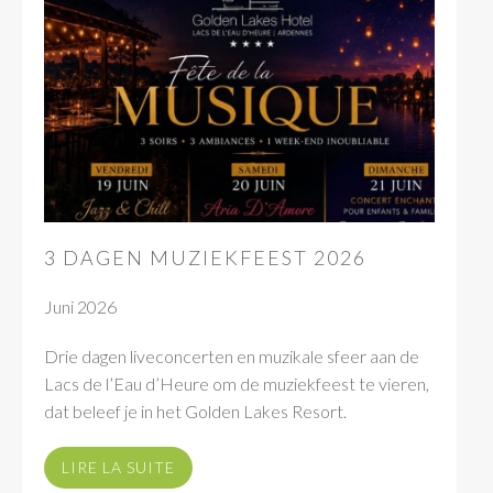
3 DAGEN MUZIEKFEEST 2026
Juni 2026
Drie dagen liveconcerten en muzikale sfeer aan de
Lacs de l’Eau d’Heure om de muziekfeest te vieren,
dat beleef je in het Golden Lakes Resort.
LIRE LA SUITE