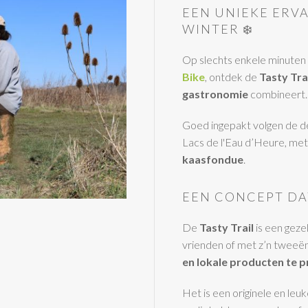
EEN UNIEKE ERVA
WINTER ❄️
Op slechts enkele minuten
Bike
, ontdek de
Tasty Tra
gastronomie
combineert.
Goed ingepakt volgen de d
Lacs de l'Eau d’Heure, met
kaasfondue
.
EEN CONCEPT DA
De
Tasty Trail
is een gezel
vrienden of met z’n tweeën
en lokale producten te 
Het is een originele en leuk