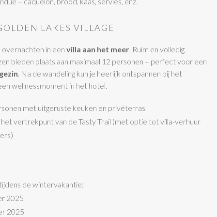
due – caquelon, brood, kaas, servies, enz.
 GOLDEN LAKES VILLAGE
e overnachten in een
villa aan het meer
. Ruim en volledig
izen bieden plaats aan maximaal 12 personen – perfect voor een
gezin
. Na de wandeling kun je heerlijk ontspannen bij het
een wellnessmoment in het hotel.
personen met uitgeruste keuken en privéterras
et vertrekpunt van de Tasty Trail (met optie tot villa-verhuur
ers)
O
ijdens de wintervakantie:
er 2025
er 2025