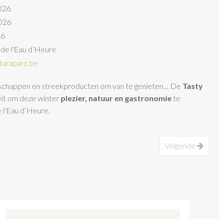
2026
2026
26
 de l'Eau d’Heure
uraparc.be
andschappen en streekproducten om van te genieten… De
Tasty
teit om deze winter
plezier, natuur en gastronomie
te
 l'Eau d’Heure.
Volgende