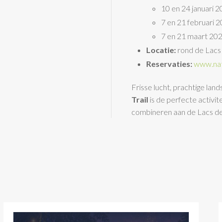
10 en 24 januari 
7 en 21 februari 
7 en 21 maart 20
Locatie:
rond de Lacs
Reservaties:
www.nat
Frisse lucht, prachtige l
Trail
is de perfecte activi
combineren aan de Lacs de