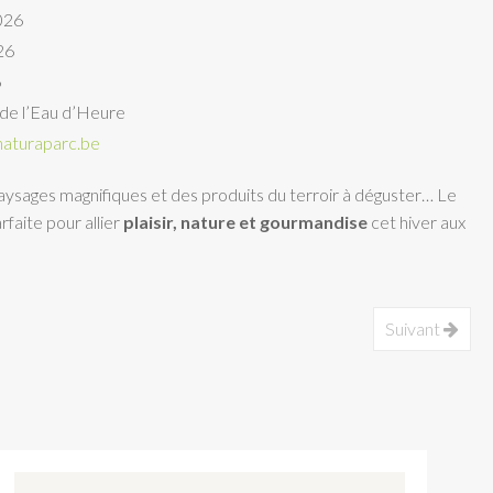
2026
26
6
de l’Eau d’Heure
aturaparc.be
 paysages magnifiques et des produits du terroir à déguster… Le
arfaite pour allier
plaisir, nature et gourmandise
cet hiver aux
Suivant