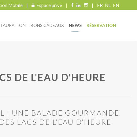
tion Mobile
|
Espace privé
|
|
FR
NL
EN
STAURATION
BONS CADEAUX
NEWS
RÉSERVATION
S DE L'EAU D'HEURE
IL : UNE BALADE GOURMANDE
DES LACS DE L’EAU D’HEURE