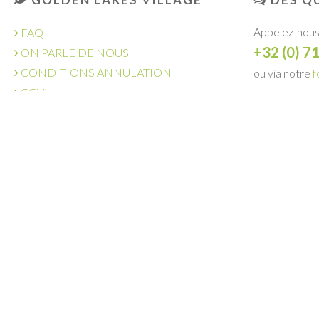
Appelez-nous
FAQ
+32 (0) 7
ON PARLE DE NOUS
CONDITIONS ANNULATION
ou via notre
f
CGV
DEMANDE
OFFRES D'EMPLOI
GOLDEN LAKES HOTEL
L'AMI SOLEIL
ACHETER UNE VILLA
GROUPE LAMY