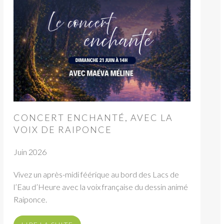
CONCERT ENCHANTÉ, AVEC LA
VOIX DE RAIPONCE
Juin 2026
Vivez un après-midi féérique au bord des Lacs de
l’Eau d’Heure avec la voix française du dessin animé
Raiponce.