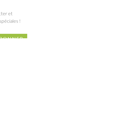
tter et
spéciales !