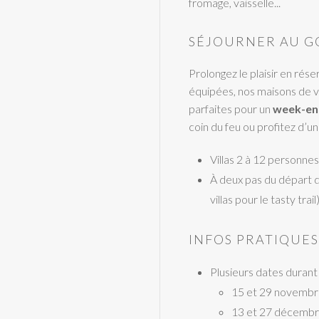
fromage, vaisselle...
SÉJOURNER AU G
Prolongez le plaisir en rés
équipées, nos maisons de v
parfaites pour un
week-end
coin du feu ou profitez d’u
Villas 2 à 12 personnes
À deux pas du départ du
villas pour le tasty trail
INFOS PRATIQUES
Plusieurs dates durant 
15 et 29 novemb
13 et 27 décemb