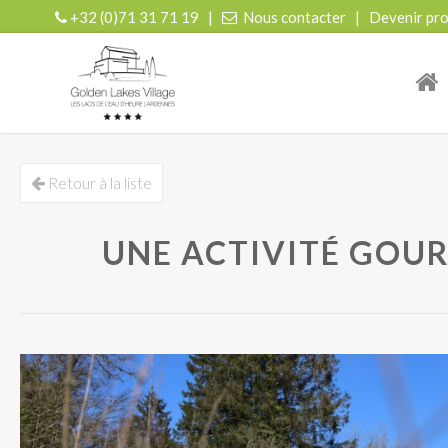
+32 (0)71 31 71 19
|
Nous contacter
|
Devenir pro
| r
Retour à la liste
UNE ACTIVITÉ GOUR