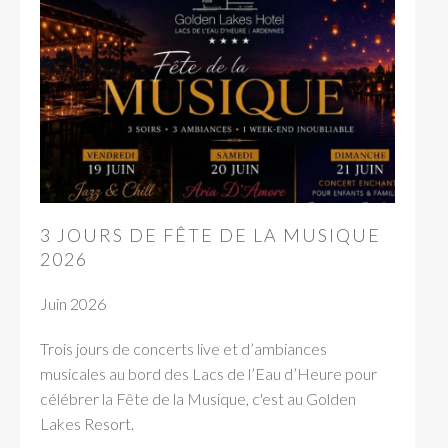
3 JOURS DE FÊTE DE LA MUSIQUE
2026
Juin 2026
Trois jours de concerts live et d’ambiances
musicales au bord des Lacs de l’Eau d’Heure pour
célébrer la Fête de la Musique, c'est au Golden
Lakes Resort.