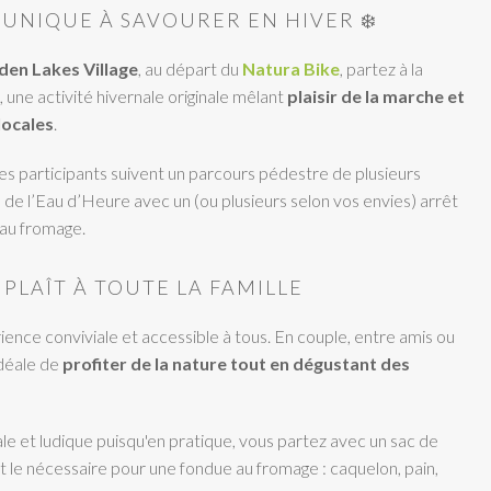
UNIQUE À SAVOURER EN HIVER ❄️
den Lakes Village
, au départ du
Natura Bike
, partez à la
, une activité hivernale originale mêlant
plaisir de la marche et
locales
.
es participants suivent un parcours pédestre de plusieurs
de l’Eau d’Heure avec un (ou plusieurs selon vos envies) arrêt
 au fromage.
PLAÎT À TOUTE LA FAMILLE
rience conviviale et accessible à tous. En couple, entre amis ou
 idéale de
profiter de la nature tout en dégustant des
ginale et ludique puisqu'en pratique, vous partez avec un sac de
t le nécessaire pour une fondue au fromage : caquelon, pain,