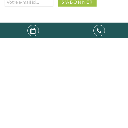
Villago SRL (N° d'entreprise : 0541.501.906) -
www.goldenlakesvillage.com
-
reception@goldenlakesvillage.com