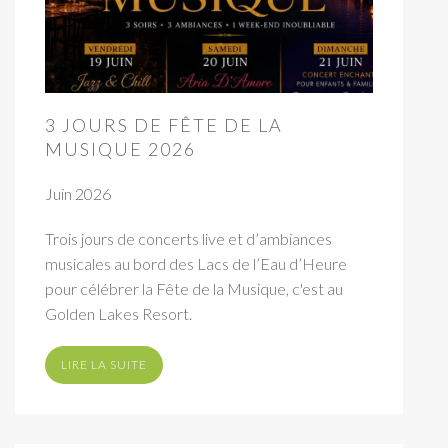
3 JOURS DE FÊTE DE LA
MUSIQUE 2026
Juin 2026
Trois jours de concerts live et d’ambiances
musicales au bord des Lacs de l’Eau d’Heure
pour célébrer la Fête de la Musique, c'est au
Golden Lakes Resort.
LIRE LA SUITE