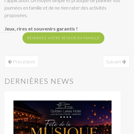
l’application. Un moyen simple et pratique de planifier vos
journées en famille et de ne rien rater des activités
proposées.
Jeux, rires et souvenirs garantis !
RÉSERVEZ VOTRE SÉJOUR EN FAMILLE
Précédent
Suivant
DERNIÈRES NEWS