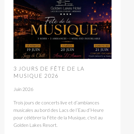
3 JOURS DE FÊTE DE LA
MUSIQUE 2026
Juin 2026
Trois jours de concerts live et d’ambiances
musicales au bord des Lacs de l’Eau d’Heure
pour célébrer la Fête de la Musique, c'est au
Golden Lakes Resort.