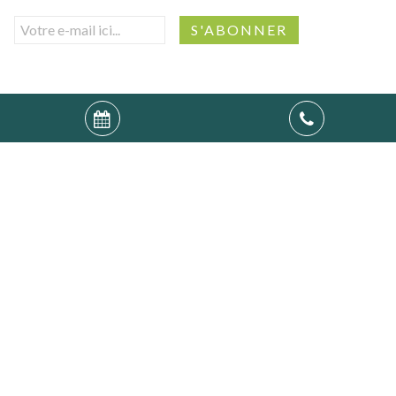
Villago SRL (N° d'entreprise : 0541.501.906) -