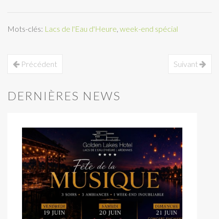
Mots-clés:
Lacs de l'Eau d'Heure
,
week-end spécial
Précédent
Suivant
DERNIÈRES NEWS