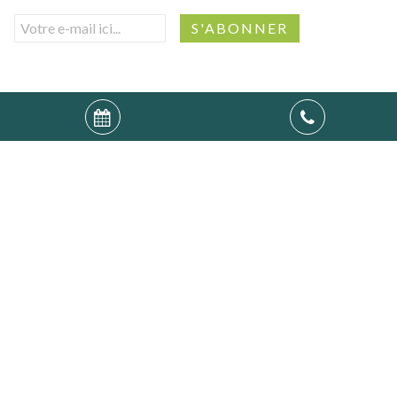
Villago SRL (N° d'entreprise : 0541.501.906) -