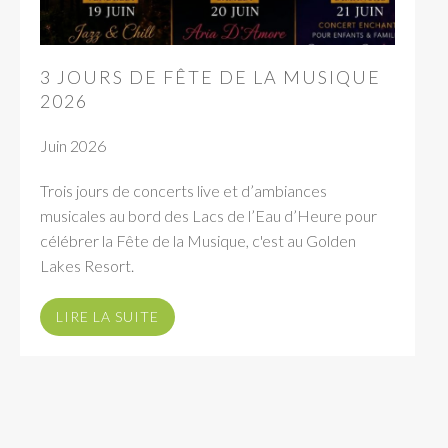
3 JOURS DE FÊTE DE LA MUSIQUE
2026
Juin 2026
Trois jours de concerts live et d’ambiances
musicales au bord des Lacs de l’Eau d’Heure pour
célébrer la Fête de la Musique, c'est au Golden
Lakes Resort.
LIRE LA SUITE