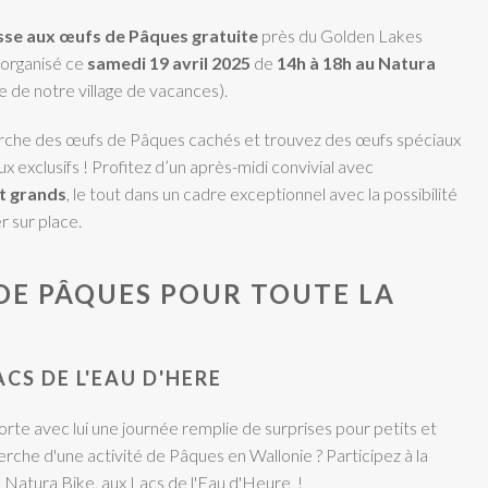
sse aux œufs de Pâques gratuite
près du Golden Lakes
 organisé ce
samedi 19 avril 2025
de
14h à 18h au Natura
e de notre village de vacances).
herche des œufs de Pâques cachés et trouvez des œufs spéciaux
exclusifs ! Profitez d’un après-midi convivial avec
t grands
, le tout dans un cadre exceptionnel avec la possibilité
r sur place.
E PÂQUES POUR TOUTE LA
LACS DE L'EAU D'HERE
rte avec lui une journée remplie de surprises pour petits et
erche d'une activité de Pâques en Wallonie ? Participez à la
 Natura Bike, aux Lacs de l'Eau d'Heure !