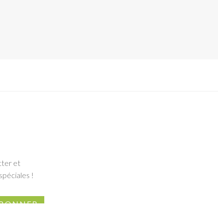
tter et
spéciales !