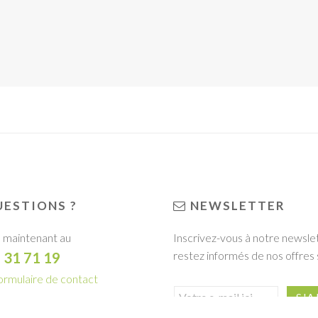
ESTIONS ?
NEWSLETTER
 maintenant au
Inscrivez-vous à notre newsle
restez informés de nos offres 
1 31 71 19
ormulaire de contact
R LA BROCHURE