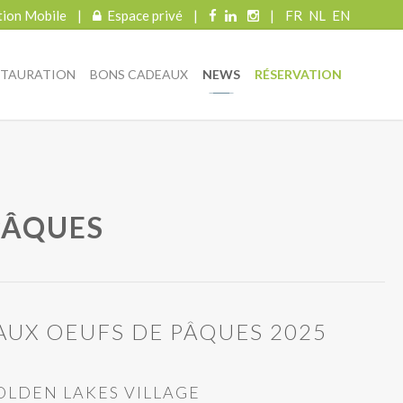
tion Mobile
|
Espace privé
|
|
FR
NL
EN
STAURATION
BONS CADEAUX
NEWS
RÉSERVATION
PÂQUES
AUX OEUFS DE PÂQUES 2025
OLDEN LAKES VILLAGE