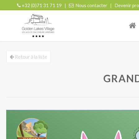
+32 (0)71 31 71 19
|
Nous contacter
|
Devenir pro
| r
Retour à la liste
GRAND