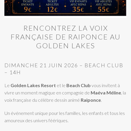
RENCONTREZ LA VOIX
FRANÇAISE DE RAIPONCE AU
GOLDEN LAKES
DIMANCHE 21 JUIN 2026 – BEACH CLUB
– 14H
Le
Golden Lakes Resort
et le
Beach Club
vous invitent à
vivre un moment magique en compagnie de
Maéva Méline
, la
voix française du célèbre dessin animé
Raiponce
.
Un événement unique pour les familles, les enfants et tous les
amoureux des univers féériques.