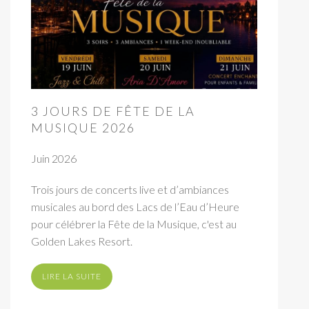
3 JOURS DE FÊTE DE LA
MUSIQUE 2026
Juin 2026
Trois jours de concerts live et d’ambiances
musicales au bord des Lacs de l’Eau d’Heure
pour célébrer la Fête de la Musique, c'est au
Golden Lakes Resort.
LIRE LA SUITE