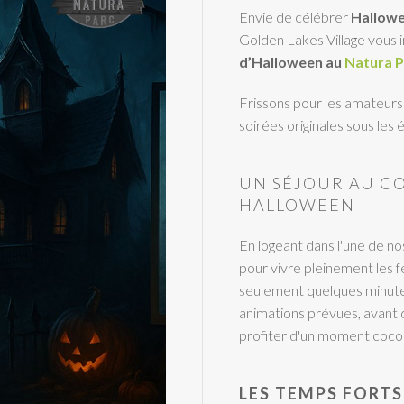
Envie de célébrer
Hallowe
Golden Lakes Village vous 
d’Halloween
au
Natura P
Frissons pour les amateurs
soirées originales sous le
UN SÉJOUR AU CO
HALLOWEEN
En logeant dans l'une de n
pour vivre pleinement les 
seulement quelques minutes
animations prévues, avant
profiter d'un moment coco
LES TEMPS FORT