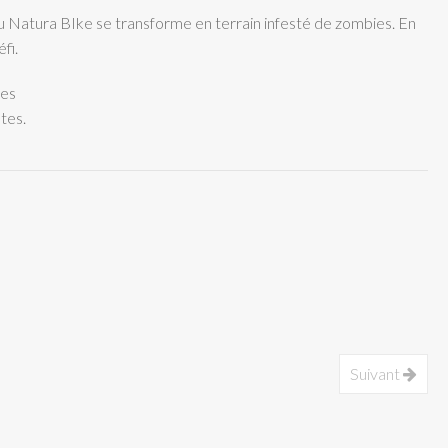
 Natura BIke se transforme en terrain infesté de zombies. En
fi.
tes
tes.
Suivant