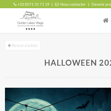
+32 (0)71 31 71 19
|
Nous contacter
|
Devenir pro
| r
Retour à la liste
HALLOWEEN 202