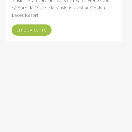
musicales au bord des Lacs de l’Eau d’Heure pour
célébrer la Fête de la Musique, c'est au Golden
Lakes Resort.
LIRE LA SUITE