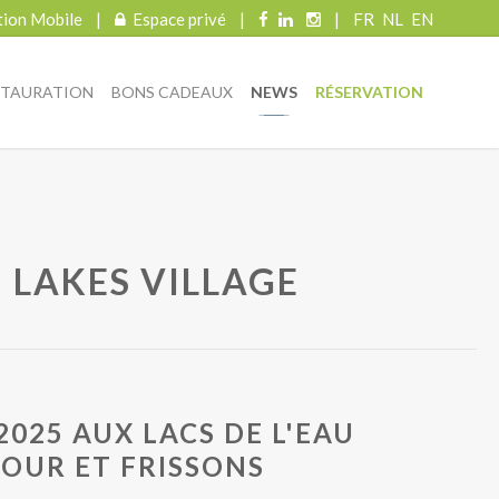
tion Mobile
|
Espace privé
|
|
FR
NL
EN
STAURATION
BONS CADEAUX
NEWS
RÉSERVATION
 LAKES VILLAGE
025 AUX LACS DE L'EAU
JOUR ET FRISSONS