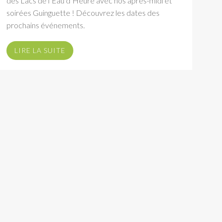
des Lacs de l’Eau d’Heure avec nos après-midi et
soirées Guinguette ! Découvrez les dates des
prochains événements.
LIRE LA SUITE