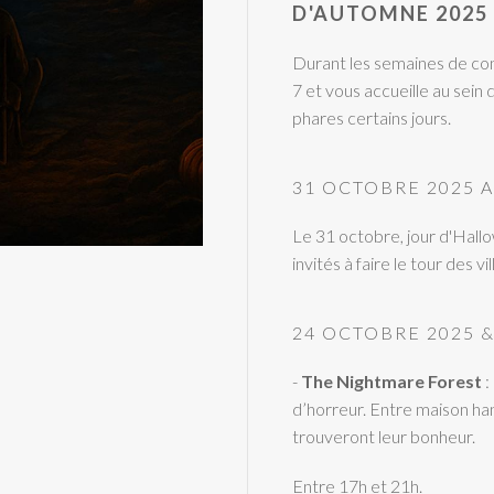
D'AUTOMNE 2025
Durant les semaines de con
7 et vous accueille au sei
phares certains jours.
31 OCTOBRE 2025 
Le 31 octobre, jour d'Hallo
invités à faire le tour des 
24 OCTOBRE 2025 &
-
The Nightmare Forest
:
d’horreur. Entre maison ha
trouveront leur bonheur.
Entre 17h et 21h.