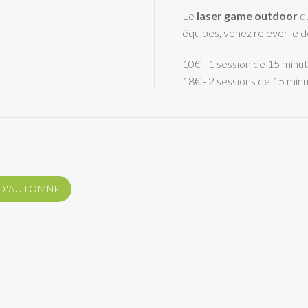
Le
laser game outdoor
du
équipes, venez relever le dé
10€ - 1 session de 15 minu
18€ - 2 sessions de 15 minu
S D'AUTOMNE