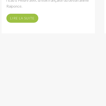
l’Eau d’Heure avec la voix française du dessin animé
Raiponce.
LIRE LA SUITE