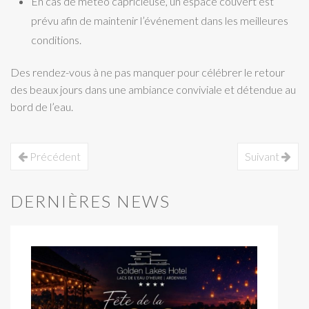
En cas de météo capricieuse, un espace couvert est
prévu afin de maintenir l’événement dans les meilleures
conditions.
Des rendez-vous à ne pas manquer pour célébrer le retour
des beaux jours dans une ambiance conviviale et détendue au
bord de l’eau.
Précédent
Suivant
DERNIÈRES NEWS