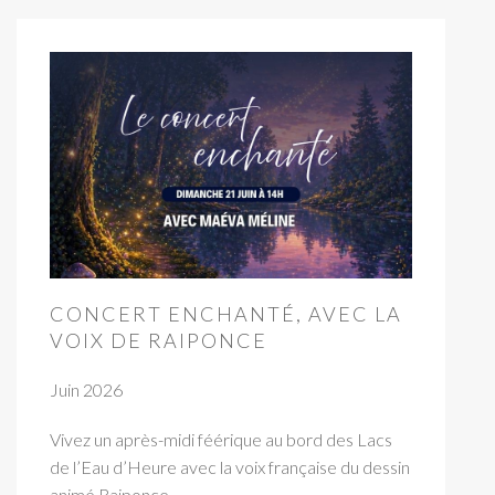
CONCERT ENCHANTÉ, AVEC LA
VOIX DE RAIPONCE
Juin 2026
Vivez un après-midi féérique au bord des Lacs
de l’Eau d’Heure avec la voix française du dessin
animé Raiponce.