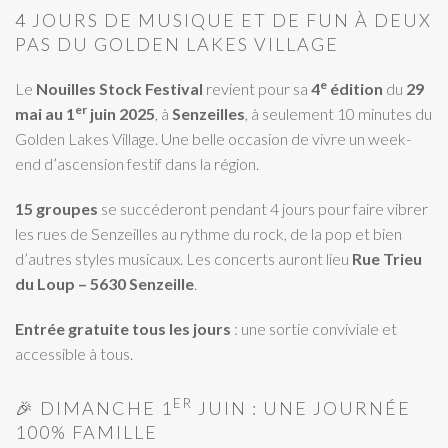
4 JOURS DE MUSIQUE ET DE FUN À DEUX
PAS DU GOLDEN LAKES VILLAGE
e
Le
Nouilles Stock Festival
revient pour sa
4
édition
du
29
er
mai au 1
juin 2025
, à
Senzeilles
, à seulement 10 minutes du
Golden Lakes Village. Une belle occasion de vivre un week-
end d’ascension festif dans la région.
15 groupes
se succéderont pendant 4 jours pour faire vibrer
les rues de Senzeilles au rythme du rock, de la pop et bien
d’autres styles musicaux. Les concerts auront lieu
Rue Trieu
du Loup – 5630 Senzeille
.
Entrée gratuite tous les jours
: une sortie conviviale et
accessible à tous.
ER
🎉 DIMANCHE 1
JUIN : UNE JOURNÉE
100% FAMILLE