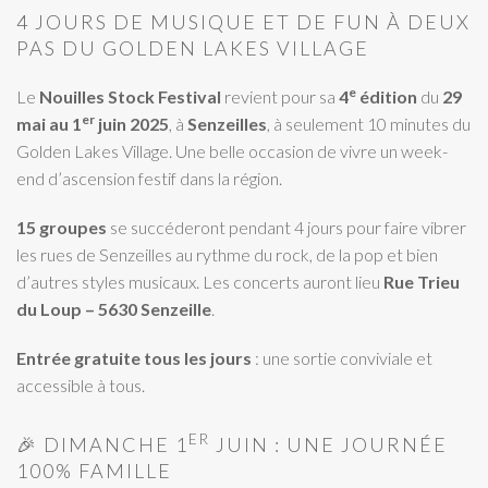
4 JOURS DE MUSIQUE ET DE FUN À DEUX
PAS DU GOLDEN LAKES VILLAGE
e
Le
Nouilles Stock Festival
revient pour sa
4
édition
du
29
er
mai au 1
juin 2025
, à
Senzeilles
, à seulement 10 minutes du
Golden Lakes Village. Une belle occasion de vivre un week-
end d’ascension festif dans la région.
15 groupes
se succéderont pendant 4 jours pour faire vibrer
les rues de Senzeilles au rythme du rock, de la pop et bien
d’autres styles musicaux. Les concerts auront lieu
Rue Trieu
du Loup – 5630 Senzeille
.
Entrée gratuite tous les jours
: une sortie conviviale et
accessible à tous.
ER
🎉 DIMANCHE 1
JUIN : UNE JOURNÉE
100% FAMILLE