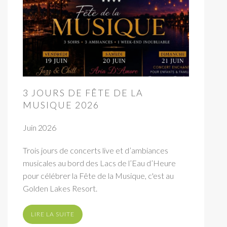
3 JOURS DE FÊTE DE LA
MUSIQUE 2026
Juin 2026
Trois jours de concerts live et d’ambiances
musicales au bord des Lacs de l’Eau d’Heure
pour célébrer la Fête de la Musique, c'est au
Golden Lakes Resort.
LIRE LA SUITE