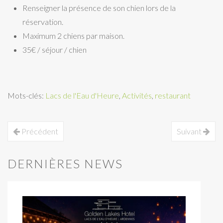
Renseigner la présence de son chien lors de la
réservation.
Maximum 2 chiens par maison.
35€ / séjour / chien
Mots-clés:
Lacs de l'Eau d'Heure
,
Activités
,
restaurant
Précédent
Suivant
DERNIÈRES NEWS