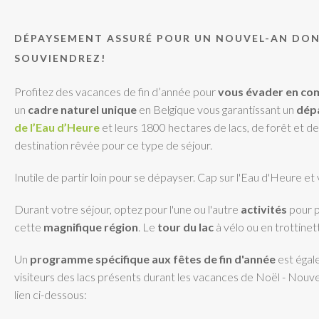
DÉPAYSEMENT ASSURÉ POUR UN NOUVEL-AN DO
SOUVIENDREZ!
Profitez des vacances de fin d’année pour
vous évader en co
un
cadre naturel unique
en Belgique vous garantissant un
dép
de l’Eau d’Heure
et leurs 1800 hectares de lacs, de forêt et 
destination rêvée pour ce type de séjour.
Inutile de partir loin pour se dépayser. Cap sur l'Eau d'Heure et
Durant votre séjour, optez pour l'une ou l'autre
activités
pour p
cette
magnifique région
. Le
tour du lac
à vélo ou en trottine
Un
programme spécifique aux fêtes de fin d'année
est égal
visiteurs des lacs présents durant les vacances de Noël - Nouve
lien ci-dessous: