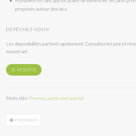
Possibilité en tant que locataire de bénéficier de tarifs préf
proposés autour des lacs.
DÉPÊCHEZ-VOUS!
Les disponibilités partent rapidement. Consultez les prix et rése
nouvel-an!
JE RÉSERVE
Mots-clés:
Promos
,
week-end spécial
Précédent