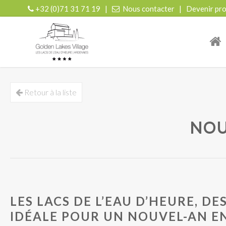
+32 (0)71 31 71 19
|
Nous contacter
|
Devenir pro
| r
Retour à la liste
NOU
LES LACS DE L’EAU D’HEURE, D
IDÉALE POUR UN NOUVEL-AN E