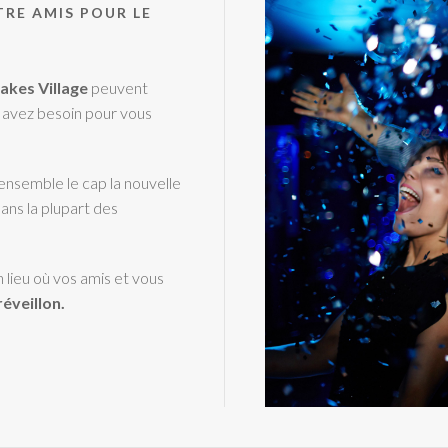
TRE AMIS POUR LE
akes Village
peuvent
s avez besoin pour vous
ensemble le cap la nouvelle
ans la plupart des
 lieu où vos amis et vous
éveillon.