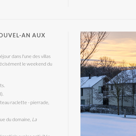
NOUVEL-AN AUX
éjour dans l'une des villas
 précisément le weekend du
ts.
).
teau raclette - pierrade,
ue du domaine,
La