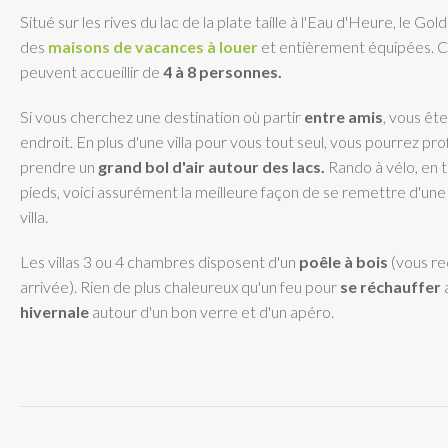
Situé sur les rives du lac de la plate taille à l'Eau d'Heure, le G
des
maisons de vacances à louer
et entièrement équipées. 
peuvent accueillir de
4 à 8 personnes.
Si vous cherchez une destination où partir
entre amis
, vous êt
endroit. En plus d'une villa pour vous tout seul, vous pourrez pr
prendre un
grand bol d'air autour des lacs.
Rando à vélo, en t
pieds, voici assurément la meilleure façon de se remettre d'une
villa.
Les villas 3 ou 4 chambres disposent d'un
poêle à bois
(vous re
arrivée). Rien de plus chaleureux qu'un feu pour
se réchauffer
hivernale
autour d'un bon verre et d'un apéro.