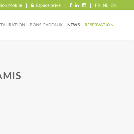
tion Mobile
|
Espace privé
|
|
FR
NL
EN
STAURATION
BONS CADEAUX
NEWS
RÉSERVATION
AMIS