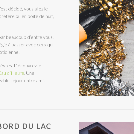
st décidé, vous allez le
préféré ou en boite de nuit,
par beaucoup d’entre vous.
égié à passer avec ceux qui
uotidienne.
 lèvres. Découvrez le
’Eau d’Heure
. Une
éable séjour entre amis.
BORD DU LAC