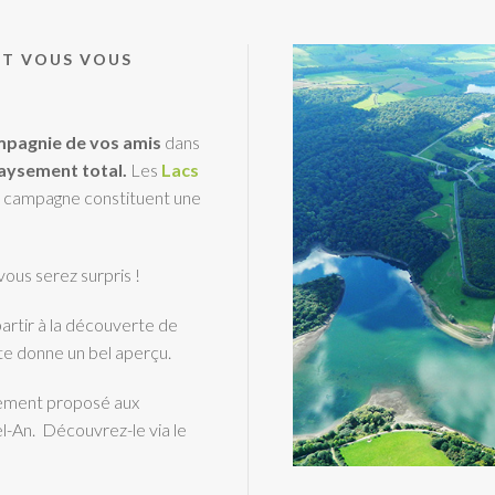
NT VOUS VOUS
mpagnie de vos amis
dans
aysement total.
Les
Lacs
de campagne constituent une
 vous serez surpris !
artir à la découverte de
tte donne un bel aperçu.
ement proposé aux
l-An. Découvrez-le via le