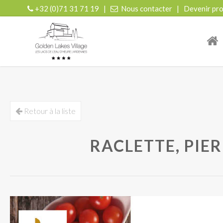
+32 (0)71 31 71 19
|
Nous contacter
|
Devenir pro
| r
Retour à la liste
RACLETTE, PIE