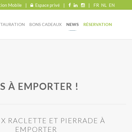
tion Mobile
|
Espace privé
|
|
FR
NL
EN
STAURATION
BONS CADEAUX
NEWS
RÉSERVATION
S À EMPORTER !
X RACLETTE ET PIERRADE À
EMPORTER