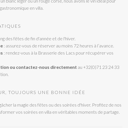
un blanc léger ou un rouge corsé, nous avons le vin idéal pour
gastronomique en villa.
ATIQUES
ong des fêtes de fin d'année et de l'hiver.
re
: assurez-vous de réserver au moins 72 heures à l’avance.
es
: rendez-vous à la Brasserie des Lacs pour récupérer vos
tion ou contactez-nous directement
au +32(0)71 23 24 33
tion.
EUR, TOUJOURS UNE BONNE IDÉE
 gâcher la magie des fêtes ou des soirées d'hiver. Profitez de nos
sformer vos soirées en villa en véritables moments de partage.