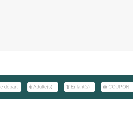
ESTIONS ?
NEWSLETTER
 maintenant au
Inscrivez-vous à notre newsle
restez informés de nos offres 
1 31 71 19
ormulaire de contact