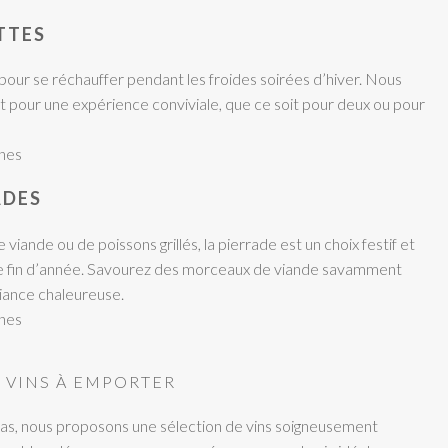
TTES
 pour se réchauffer pendant les froides soirées d’hiver. Nous
aut pour une expérience conviviale, que ce soit pour deux ou pour
nnes
ADES
viande ou de poissons grillés, la pierrade est un choix festif et
 de fin d’année. Savourez des morceaux de viande savamment
iance chaleureuse.
nnes
 VINS À EMPORTER
s, nous proposons une sélection de vins soigneusement