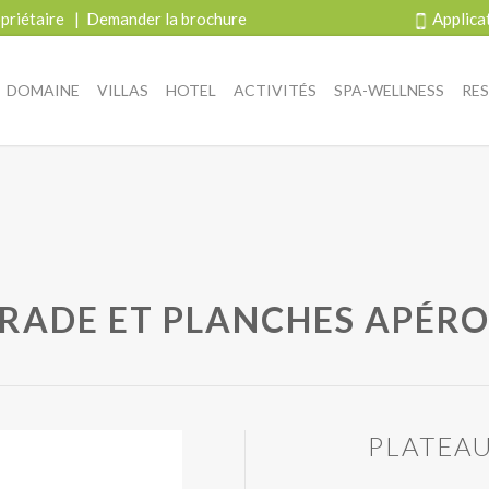
priétaire
|
Demander la brochure
Applica
DOMAINE
VILLAS
HOTEL
ACTIVITÉS
SPA-WELLNESS
RE
RRADE ET PLANCHES APÉRO
PLATEAU