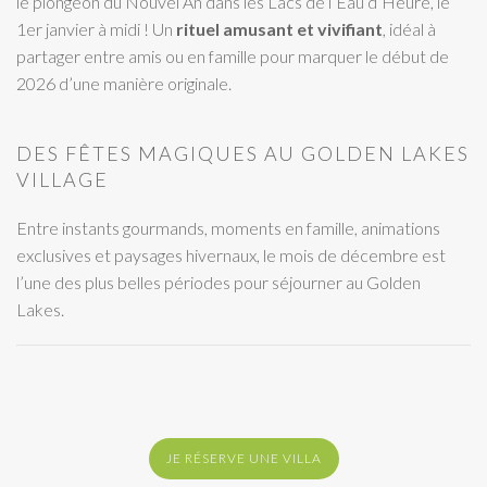
le plongeon du Nouvel An dans les Lacs de l’Eau d’Heure, le
1er janvier à midi ! Un
rituel amusant et vivifiant
, idéal à
partager entre amis ou en famille pour marquer le début de
2026 d’une manière originale.
DES FÊTES MAGIQUES AU GOLDEN LAKES
VILLAGE
Entre instants gourmands, moments en famille, animations
exclusives et paysages hivernaux, le mois de décembre est
l’une des plus belles périodes pour séjourner au Golden
Lakes.
JE RÉSERVE UNE VILLA