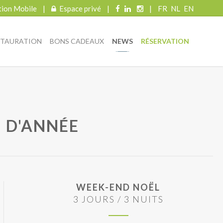
tion Mobile
|
Espace privé
|
|
FR
NL
EN
STAURATION
BONS CADEAUX
NEWS
RÉSERVATION
N D'ANNÉE
WEEK-END NOËL
3 JOURS / 3 NUITS