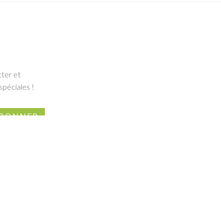
tter et
spéciales !