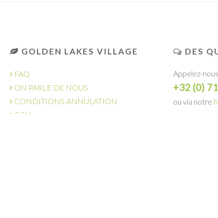
GOLDEN LAKES VILLAGE
DES QU
Appelez-nous
FAQ
+32 (0) 7
ON PARLE DE NOUS
CONDITIONS ANNULATION
ou via notre
f
CGV
DEMANDE
OFFRES D'EMPLOI
GOLDEN LAKES HOTEL
L'AMI SOLEIL
ACHETER UNE VILLA
GROUPE LAMY