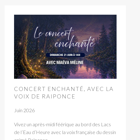
CONCERT ENCHANTÉ, AVEC LA
VOIX DE RAIPONCE
Juin 2026
Vivez un après-midi féérique au bord des Lacs
de l’Eau d’Heure avec la voix française du dessin
animé Raiponce.