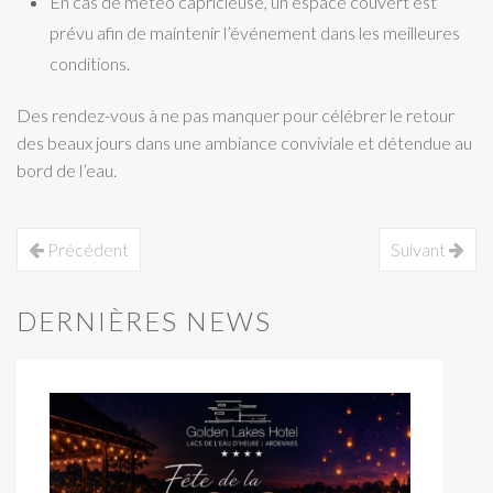
En cas de météo capricieuse, un espace couvert est
prévu afin de maintenir l’événement dans les meilleures
conditions.
Des rendez-vous à ne pas manquer pour célébrer le retour
des beaux jours dans une ambiance conviviale et détendue au
bord de l’eau.
Précédent
Suivant
DERNIÈRES NEWS