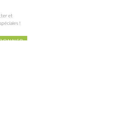
tter et
spéciales !