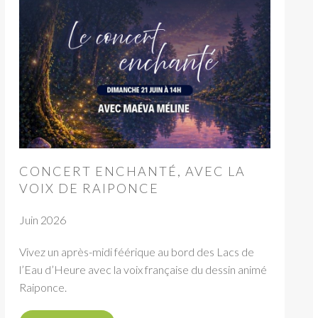
CONCERT ENCHANTÉ, AVEC LA
VOIX DE RAIPONCE
Juin 2026
Vivez un après-midi féérique au bord des Lacs de
l’Eau d’Heure avec la voix française du dessin animé
Raiponce.