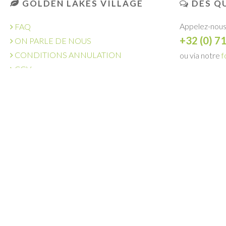
GOLDEN LAKES VILLAGE
DES QU
Appelez-nous
FAQ
+32 (0) 7
ON PARLE DE NOUS
CONDITIONS ANNULATION
ou via notre
f
CGV
DEMANDE
OFFRES D'EMPLOI
GOLDEN LAKES HOTEL
L'AMI SOLEIL
ACHETER UNE VILLA
GROUPE LAMY