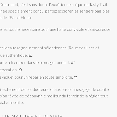
ourmand, c’est sans doute l’expérience unique du Tasty Trail.
née spécialement conçu, partez explorer les sentiers paisibles
s de l’Eau d’Heure.
erez tout le nécessaire pour une halte conviviale et savoureuse
s locaux soigneusement sélectionnés (Roue des Lacs et
ue authentique. 🧀
ante à tremper dans le fromage fondant. 🥖
éparation. 🍲
ue-nique" pour un repas en toute simplicité. 🍴
irectement de producteurs locaux passionnés, gage de qualité
asion rêvée de découvrir le meilleur du terroir de la région tout
l et insolite.
LLIE NATURE ET PLAISIR