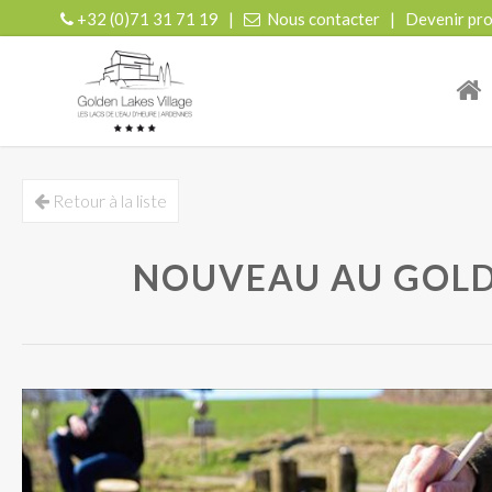
+32 (0)71 31 71 19
|
Nous contacter
|
Devenir pro
| r
Retour à la liste
NOUVEAU AU GOLD