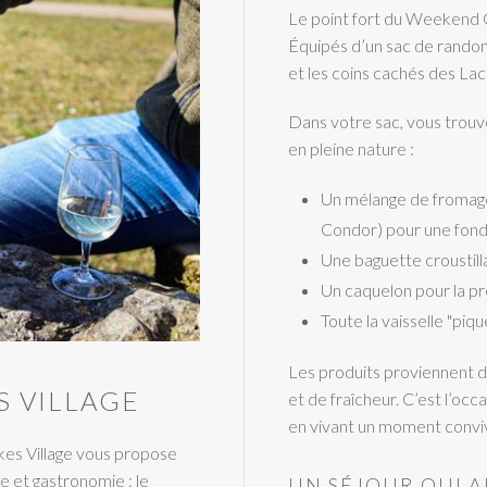
Le point fort du Weekend G
Équipés d’un sac de randon
et les coins cachés des Lac
Dans votre sac, vous trouv
en pleine nature :
Un mélange de fromage
Condor) pour une fond
Une baguette croustill
Un caquelon pour la pr
Toute la vaisselle "piq
Les produits proviennent d
 VILLAGE
et de fraîcheur. C’est l’occ
en vivant un moment convivia
kes Village vous propose
 et gastronomie : le
UN SÉJOUR QUI A