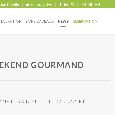
tion Mobile
|
Espace privé
|
|
FR
NL
EN
STAURATION
BONS CADEAUX
NEWS
RÉSERVATION
WEEKEND GOURMAND
BY NATURA BIKE : UNE RANDONNÉE