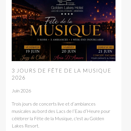
3 JOURS DE FÊTE DE LA MUSIQUE
2026
Juin 2026
Trois jours de concerts live et d’ambiances
musicales au bord des Lacs de l’Eau d’Heure pour
célébrer la Fête de la Musique, c'est au Golden
Lakes Resort.