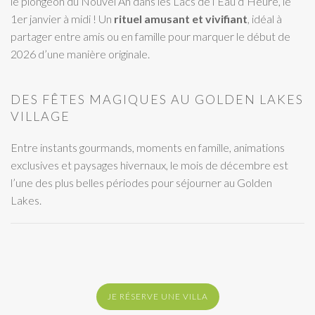
le plongeon du Nouvel An dans les Lacs de l’Eau d’Heure, le
1er janvier à midi ! Un
rituel amusant et vivifiant
, idéal à
partager entre amis ou en famille pour marquer le début de
2026 d’une manière originale.
DES FÊTES MAGIQUES AU GOLDEN LAKES
VILLAGE
Entre instants gourmands, moments en famille, animations
exclusives et paysages hivernaux, le mois de décembre est
l’une des plus belles périodes pour séjourner au Golden
Lakes.
JE RÉSERVE UNE VILLA