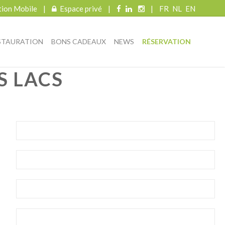
tion Mobile
|
Espace privé
|
|
FR
NL
EN
STAURATION
BONS CADEAUX
NEWS
RÉSERVATION
S LACS