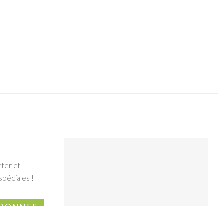
tter et
spéciales !