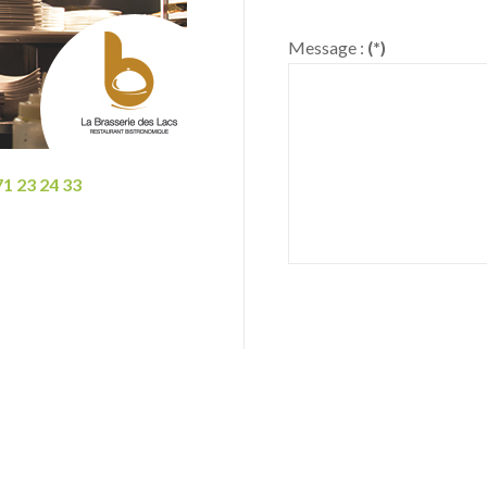
Message :
(*)
71 23 24 33