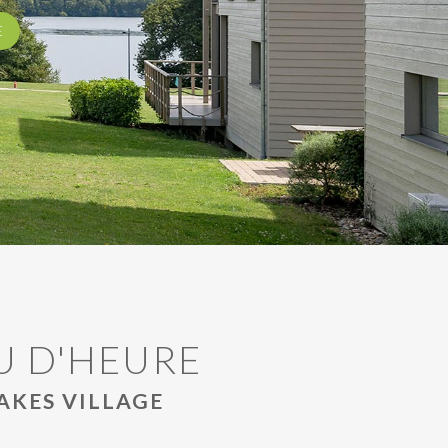
RE
E
RE
U D'HEURE
AKES VILLAGE