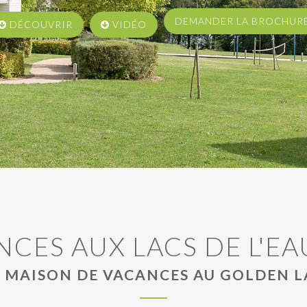
DEMANDER LA BROCHU
DÉCOUVRIR
VIDÉO
DEMANDER LA BROCHUR
DEMANDER LA BROCHU
DÉCOUVRIR
DÉCOUVRIR
VIDÉO
VIDÉO
NCES AUX LACS DE L'EA
 MAISON DE VACANCES AU GOLDEN L