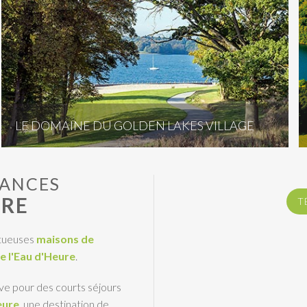
LE DOMAINE DU GOLDEN LAKES VILLAGE
CANCES
URE
T
ptueuses
maisons de
e l'Eau d'Heure
.
ve pour des courts séjours
eure
, une destination de