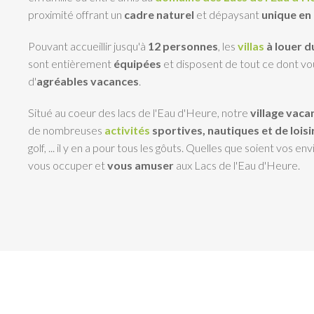
proximité offrant un
cadre naturel
et dépaysant
unique en
Pouvant accueillir jusqu'à
12 personnes
, les
villas
à louer d
sont entièrement
équipées
et disposent de tout ce dont vo
d'
agréables vacances
.
Situé au coeur des lacs de l'Eau d'Heure, notre
village vaca
de nombreuses
activités
sportives, nautiques et de loisir
golf, ... il y en a pour tous les gôuts. Quelles que soient vos e
vous occuper et
vous amuser
aux Lacs de l'Eau d'Heure.