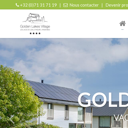
+32 (0)71 31 71 19
|
Nous contacter
|
Devenir pro
| r
GOLD
MAIS
MAI
VAC