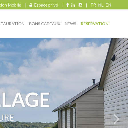
tion Mobile
|
Espace privé
|
|
FR
NL
EN
STAURATION
BONS CADEAUX
NEWS
RÉSERVATION
LLAGE
ANCES
NCES
EURE