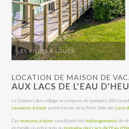
LES VILLAS À LOUER
LOCATION DE MAISON DE VA
AUX LACS DE L'EAU D'HE
Le Golden Lakes Village se compose de quelques 200 som
vacances
à louer
au bord du lac de la Plate Taille des
Lacs d
Ces
maisons à louer
constituent des
hébergements
de rê
en famille ou entre amis au
domaine des Lacs de l'Eau d'H